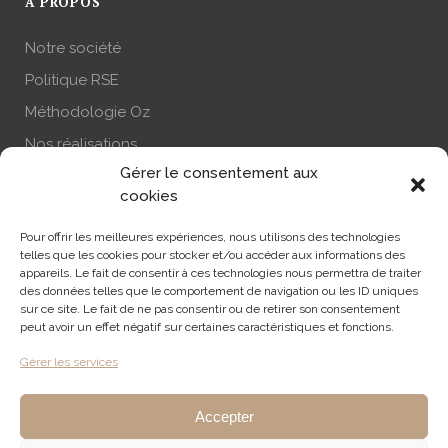
A PROPOS
Notre société
Politique RSE
Méthodologie Oz
Nos réalisations
Gérer le consentement aux
Actualité
cookies
Nous contacter
Pour offrir les meilleures expériences, nous utilisons des technologies
S’abonner à la newsletter
telles que les cookies pour stocker et/ou accéder aux informations des
appareils. Le fait de consentir à ces technologies nous permettra de traiter
des données telles que le comportement de navigation ou les ID uniques
sur ce site. Le fait de ne pas consentir ou de retirer son consentement
RECHERCHE
peut avoir un effet négatif sur certaines caractéristiques et fonctions.
Gérer les services
Accepter