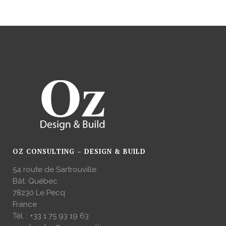
OZ CONSULTING – DESIGN & BUILD
54 route de Sartrouville
Bât. Québec
78230 Le Pecq
France
Tél. :
+33 1 75 93 19 63