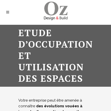
ETUDE
D’OCCUPATION
ET
UTILISATION
DES ESPACES
Votre entreprise peut être amenée à
connaître
des évolutions vouées à