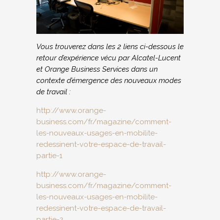
Vous trouverez dans les 2 liens ci-dessous le
retour d’expérience vécu par Alcatel-Lucent
et Orange Business Services dans un
contexte d’émergence des nouveaux modes
de travail :
http://www.orange-
business.com/fr/magazine/comment-
les-nouveaux-usages-en-mobilite-
redessinent-votre-espace-de-travail-
partie-1
http://www.orange-
business.com/fr/magazine/comment-
les-nouveaux-usages-en-mobilite-
redessinent-votre-espace-de-travail-
partie-2