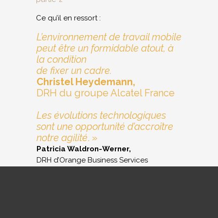
Ce qu’il en ressort :
L’environnement de travail mobile
peut être un formidable atout, à
la condition
de fixer un cadre.
Christel Heydemann,
DRH du groupe Alcatel France
Les évolutions technologiques
sont une opportunité d’accroître
notre agilité
. »
Patricia Waldron-Werner,
DRH d’Orange Business Services