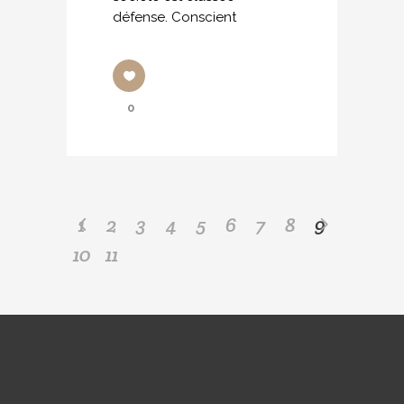
défense. Conscient
0
1
2
3
4
5
6
7
8
9
10
11