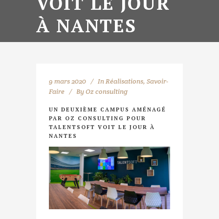
VOIT LE JOUR
À NANTES
9 mars 2020
In
Réalisations
,
Savoir-
Faire
By
Oz consulting
UN DEUXIÈME CAMPUS AMÉNAGÉ
PAR OZ CONSULTING POUR
TALENTSOFT VOIT LE JOUR À
NANTES