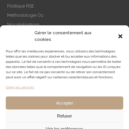
Politique RSE
Méthodologie Oz
Nos réalisations
Gérer le consentement aux
Actualité
cookies
Nous contacter
Pour offrir les meilleures expériences, nous utilisons des technologies
S’abonner à la newsletter
telles que les cookies pour stocker et/ou accéder aux informations des
appareils. Le fait de consentir à ces technologies nous permettra de traiter
des données telles que le comportement de navigation ou les ID uniques
sur ce site. Le fait de ne pas consentir ou de retirer son consentement
RECHERCHE
peut avoir un effet négatif sur certaines caractéristiques et fonctions.
Gérer les services
Accepter
Refuser
Mentions légales
- Ce site est la propriété d'Oz Consulting ©
Voir les préférences