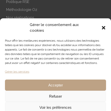
Politique RSE
Méthodologie Oz
Nos réalisations
Gérer le consentement aux
Actualité
cookies
Nous contacter
Pour offrir les meilleures expériences, nous utilisons des technologies
S’abonner à la newsletter
telles que les cookies pour stocker et/ou accéder aux informations des
appareils. Le fait de consentir à ces technologies nous permettra de traiter
des données telles que le comportement de navigation ou les ID uniques
sur ce site. Le fait de ne pas consentir ou de retirer son consentement
RECHERCHE
peut avoir un effet négatif sur certaines caractéristiques et fonctions.
Gérer les services
Accepter
Refuser
Mentions légales
- Ce site est la propriété d'Oz Consulting ©
Voir les préférences