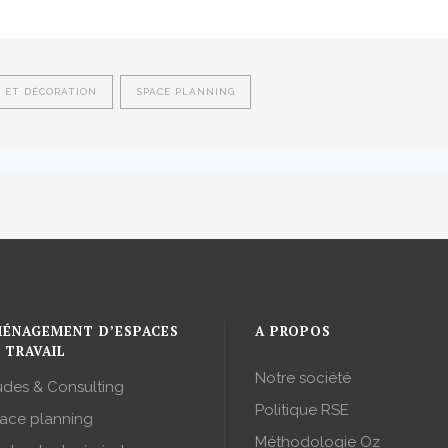
R ET DÉCORATION
SPACE PLANNING
ÉNAGEMENT D’ESPACES
A PROPOS
 TRAVAIL
Notre société
udes & Consulting
Politique RSE
ace planning
Méthodologie Oz