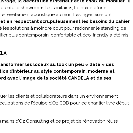
uvrage, la décoration d’intérieur et le choix du mobilier.
Il
étente et showroom, les sanitaires, le faux plafond,
, le revêtement acoustique au mur. Les ingénieurs ont
s et en respectant scrupuleusement les besoins du cahier
vé les solutions à moindre cout pour redonner le standing de
ier plus contemporain, confortable et éco-friendly a été mis
ELA
ransformer les locaux au look un peu « daté » des
ion d’intérieur au style contemporain, moderne et
ord avec l’image de la société CANDELA et de ses
uer les clients et collaborateurs dans un environnement
ccupations de l’équipe d’Oz CDB pour ce chantier livré début
 mains d’Oz Consulting et ce projet de rénovation réussi !