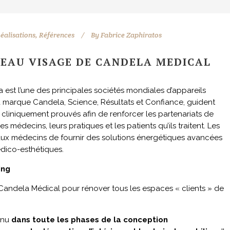
éalisations
,
Références
By
Fabrice Zaphiratos
VEAU VISAGE DE CANDELA MEDICAL
 est l’une des principales sociétés mondiales d’appareils
a marque Candela, Science, Résultats et Confiance, guident
cliniquement prouvés afin de renforcer les partenariats de
 médecins, leurs pratiques et les patients qu’ils traitent. Les
aux médecins de fournir des solutions énergétiques avancées
édico-esthétiques.
ing
r Candela Médical pour rénover tous les espaces « clients » de
venu
dans toute les phases de la conception