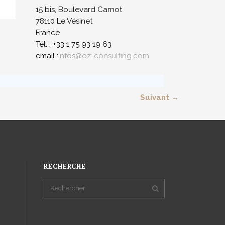
15 bis, Boulevard Carnot
78110 Le Vésinet
France
Tél. : +33 1 75 93 19 63
email :
infos@oz-consulting.com
Suivant →
RECHERCHE