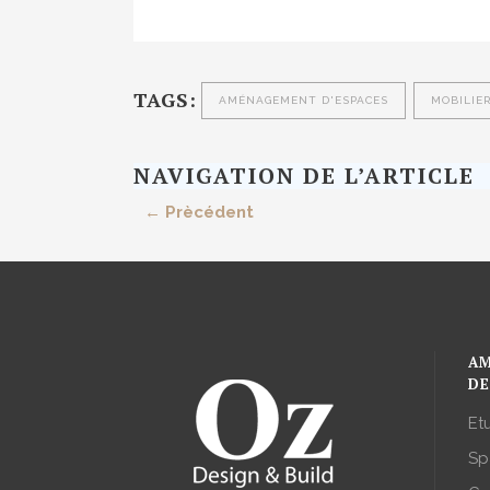
TAGS:
AMÉNAGEMENT D'ESPACES
MOBILIE
NAVIGATION DE L’ARTICLE
← Prècédent
AM
DE
Et
Sp