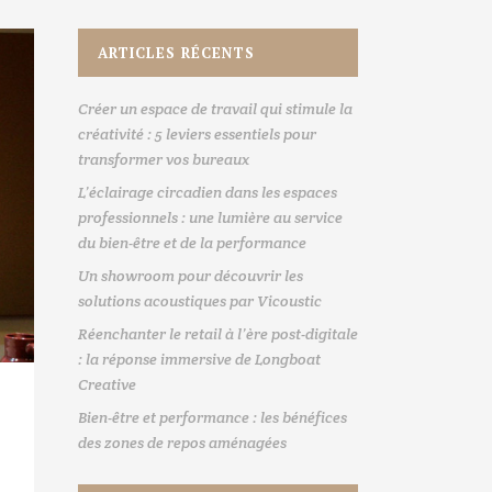
ARTICLES RÉCENTS
Créer un espace de travail qui stimule la
créativité : 5 leviers essentiels pour
transformer vos bureaux
L’éclairage circadien dans les espaces
professionnels : une lumière au service
du bien-être et de la performance
Un showroom pour découvrir les
solutions acoustiques par Vicoustic
Réenchanter le retail à l’ère post-digitale
: la réponse immersive de Longboat
Creative
Bien-être et performance : les bénéfices
des zones de repos aménagées