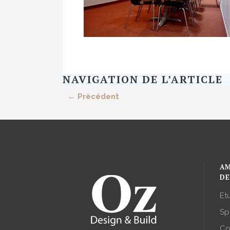
NAVIGATION DE L’ARTICLE
← Prècédent
AM
DE
Et
Sp
Co