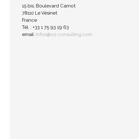
15 bis, Boulevard Carnot
78110 Le Vésinet
France
Tél. : +33 1 75 93 19 63
email :
infos@oz-consulting.com