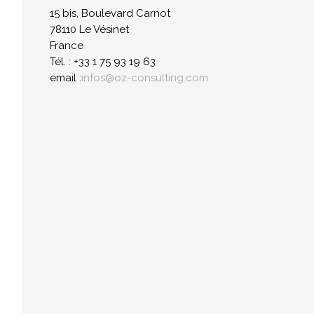
15 bis, Boulevard Carnot
78110 Le Vésinet
France
Tél. : +33 1 75 93 19 63
email :
infos@oz-consulting.com