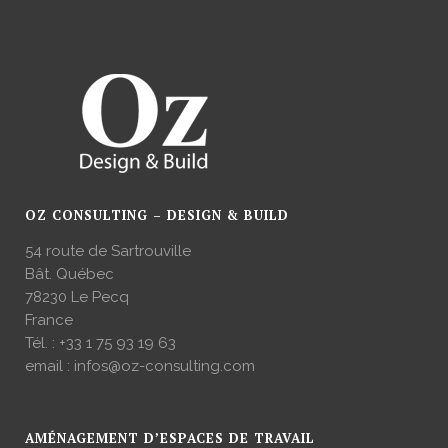
OZ CONSULTING – DESIGN & BUILD
54 route de Sartrouville
Bât. Québec
78230 Le Pecq
France
Tél. :
+33 1 75 93 19 63
email :
infos@oz-consulting.com
AMÉNAGEMENT D’ESPACES DE TRAVAIL