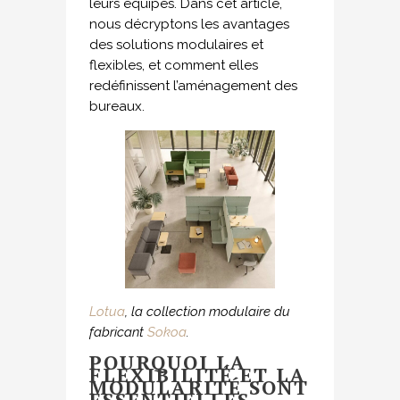
leurs équipes. Dans cet article,
nous décryptons les avantages
des solutions modulaires et
flexibles, et comment elles
redéfinissent l’aménagement des
bureaux.
Lotua
, la collection modulaire du
fabricant
Sokoa
.
POURQUOI LA
FLEXIBILITÉ ET LA
MODULARITÉ SONT
ESSENTIELLES