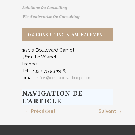
Solutions Oz Consulting
Vie d'entreprise Oz Consulting
OZ CONSULTING & AMÉNAGEMENT
15 bis, Boulevard Carnot
78110 Le Vésinet
France
Tél. : +33 1 75 93 19 63
email :
infos@oz-consulting.com
NAVIGATION DE
L’ARTICLE
← Prècédent
Suivant →